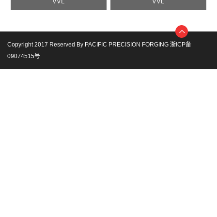
VVL
VVL
Copyright 2017 Reserved By PACIFIC PRECISION FORGING
浙ICP备
09074515号